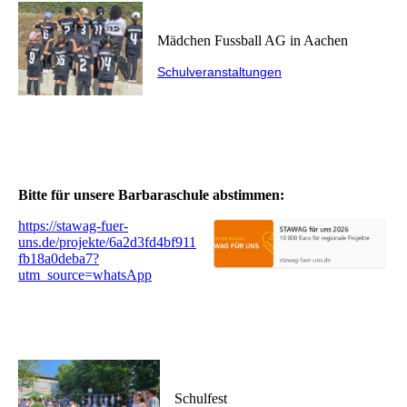
Mädchen Fussball AG in Aachen
Schulveranstaltungen
Bitte für unsere Barbaraschule abstimmen:
https://stawag-fuer-
uns.de/projekte/6a2d3fd4bf911
fb18a0deba7?
utm_source=whatsApp
Schulfest