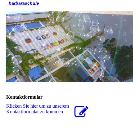
_barbaraschule
_
Kontaktformular
Klicken Sie hier um zu unserem
Kon­takt­for­mu­lar zu kommen