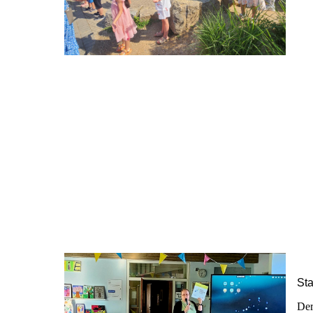
St
Der