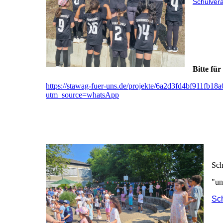
Schulver
Bitte fü
https://stawag-fuer-uns.de/projekte/6a2d3fd4bf911fb18
utm_source=whatsApp
Sch
"un
Sc