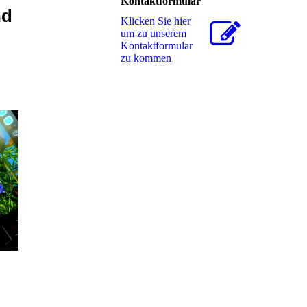
Kontaktformular
nd
Klicken Sie hier
um zu unserem
Kon­takt­for­mu­lar
zu kommen