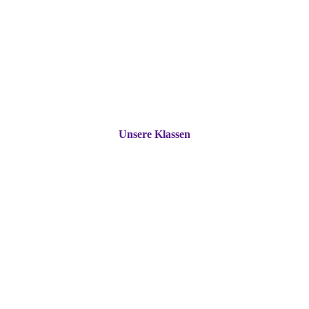
Unsere Klassen
GGS St. Barbara
eine Schule für alle